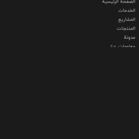
الصفحة الرئيسية
الخدمات
المشاريع
المنتجات
مدونة
معلومات عنا
اتصل بنا
أسئلة مكررة
احترام الخصوصية
اتصل بنا
تهران،زعفرانیه،خیابان اعجازی،ساختمان 70،طبقه 2
شهرک صنعتی شمس آباد، بلوار نارنجستان، نبش گلبرگ 5، پلاک1