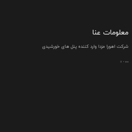
معلومات عنا
شرکت اهورا مزدا وارد کننده پنل های خورشیدی
اللغة
اِستِكشِف وتَجْرِبة
الصفحة الرئيسية
الخدمات
المشاريع