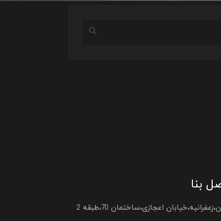
ل بنا
،زعفرانیه،خیابان اعجازی،ساختمان 70،طبقه 2