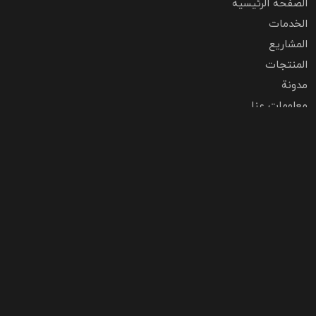
الصفحة الرئيسية
الخدمات
المشاريع
المنتجات
مدونة
معلومات عنا
اتصل بنا
أسئلة مكررة
احترام الخصوصية
اتصل بنا
تهران،زعفرانیه،خیابان اعجازی،ساختمان 70،طبقه 2
شهرک صنعتی شمس آباد، بلوار نارنجستان، نبش گلبرگ 5، پلاک1