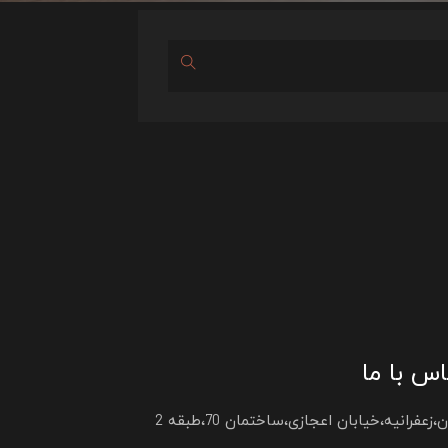
س با ما
،زعفرانیه،خیابان اعجازی،ساختمان 70،طبقه 2