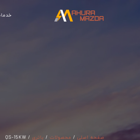
خدما
صفحه اصلی
/
محصولات
/
باتری
/
QS-15KW