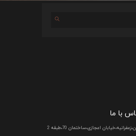
س با ما
،زعفرانیه،خیابان اعجازی،ساختمان 70،طبقه 2